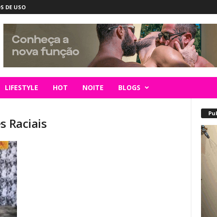
S DE USO
LIFESTYLE
HOT
NOITE
BLOGS
Pu
s Raciais