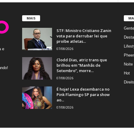
MAIS
MA
Gent
STF: Ministro Cristiano Zanin
vota para derrubar lei que
Desta
proíbe atletas...
Lifest
07/08/2026
a e
Phee
Clodd Dias, atriz trans que
Noite
brilhou em “Manhãs de
undo!
Setembro”, morre...
Hot
07/08/2026
Direi
É hoje! Lexa desembarca no
Pink Flamingo SP para show
ao...
07/08/2026