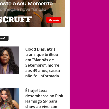
ora!
Clodd Dias, atriz
trans que brilhou
em “Manhãs de
Setembro”, morre
aos 49 anos; causa
não foi informada
É hoje! Lexa
desembarca no Pink
Flamingo SP para
show ao vivo com