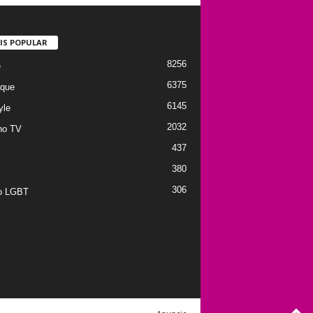
IS POPULAR
8256
e
6375
que
6145
yle
2032
no TV
437
380
306
to LGBT