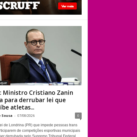
STF: Ministro
Cristiano Zanin vota
para derrubar lei
que proíbe atletas
transgênero em
competições de
Londrina
aque
: Ministro Cristiano Zanin
a para derrubar lei que
íbe atletas...
e Sousa
-
07/08/2026
0
ei de Londrina (PR) que impede pessoas trans
rticiparem de competições esportivas municipais
ser derrubada pelo Supremo Tribunal Federal