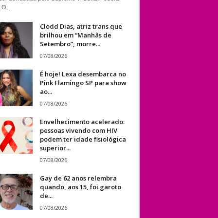
 O...
Clodd Dias, atriz trans que
brilhou em “Manhãs de
Setembro”, morre...
07/08/2026
É hoje! Lexa desembarca no
Pink Flamingo SP para show
ao...
07/08/2026
Envelhecimento acelerado:
pessoas vivendo com HIV
podem ter idade fisiológica
superior...
07/08/2026
Gay de 62 anos relembra
quando, aos 15, foi garoto
de...
07/08/2026