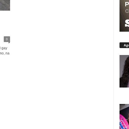
0
Ag
l gay
mo, na