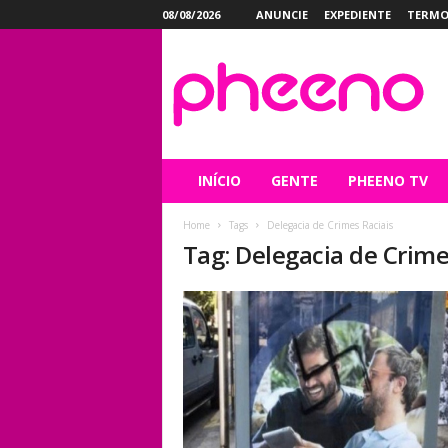
08/08/2026
ANUNCIE
EXPEDIENTE
TERMO
P
h
e
e
n
o
INÍCIO
GENTE
PHEENO TV
Home
Tags
Delegacia de Crimes Raciais
Tag: Delegacia de Crime