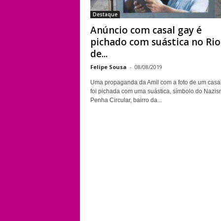
Destaque
Anúncio com casal gay é
pichado com suástica no Rio
de...
Felipe Sousa
-
08/08/2019
Uma propaganda da Amil com a foto de um casa
foi pichada com uma suástica, símbolo do Nazis
Penha Circular, bairro da...