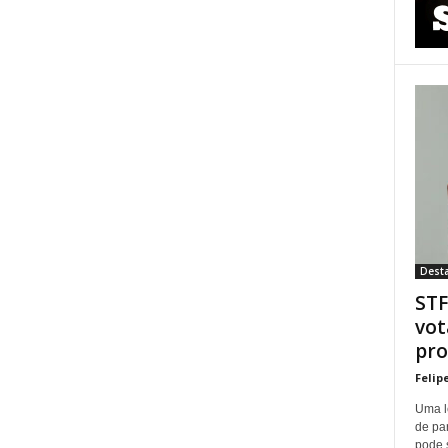
Dest
STF
vot
pro
Felip
Uma l
de pa
pode 