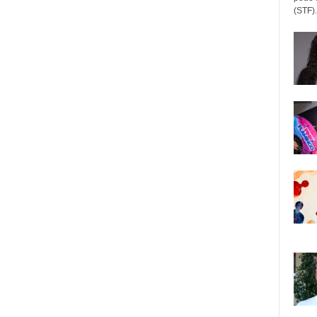
(STF).