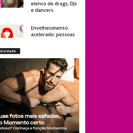
elenco de drags, DJs
e dancers
Envelhecimento
acelerado: pessoas
vivendo com HIV
podem ter idade
blicidade
fisiológica superior à
real, aponta
relatório
internacional
Gay de 62 anos
relembra quando,
aos 15, foi garoto de
programa por
quatro meses sem
saber: “Idiotice da
minha parte”