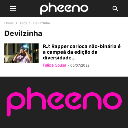
Home
Tags
Devilzinha
Devilzinha
RJ: Rapper carioca não-binária é
a campeã da edição da
diversidade...
Felipe Sousa
-
05/07/2022