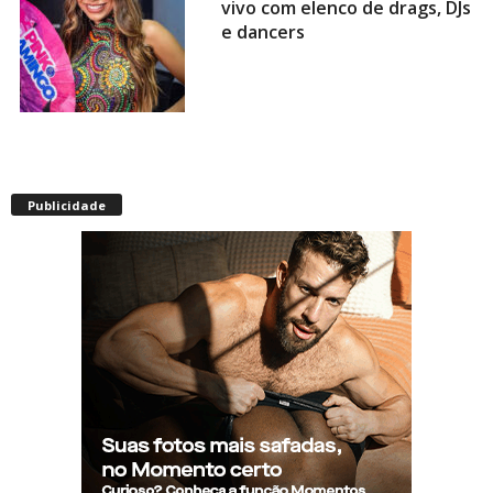
vivo com elenco de drags, DJs
e dancers
Envelhecimento acelerado:
pessoas vivendo com HIV
Publicidade
podem ter idade fisiológica
superior à real, aponta
relatório internacional
Gay de 62 anos relembra
quando, aos 15, foi garoto de
programa por quatro meses
sem saber: “Idiotice da minha
parte”