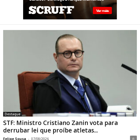
STF: Ministro Cristiano Zanin
vota para derrubar lei que
proíbe atletas transgênero
em competições de Londrina
Destaque
STF: Ministro Cristiano Zanin vota para
derrubar lei que proíbe atletas...
Felipe Sousa
-
07/08/2026
0