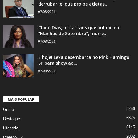
derrubar lei que proíbe atletas...
07/08/2026
Clodd Dias, atriz trans que brilhou em
“Manhãs de Setembro”, morre...
07/08/2026
É hoje! Lexa desembarca no Pink Flamingo
SP para show ao...
07/08/2026
MAIS POPULAR
8256
Gente
6375
Destaque
6145
Lifestyle
2032
Pheeno TV