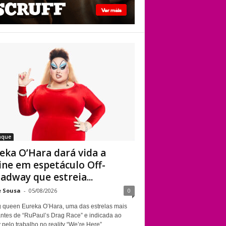
Kennedy Davenport
Eureka O’Hara dará
vida a Divine em
espetáculo Off-
Broadway que
estreia em Nova
York sobre a
trajetória da
lendária drag queen
aque
eka O’Hara dará vida a
ine em espetáculo Off-
adway que estreia...
e Sousa
-
05/08/2026
0
g queen Eureka O’Hara, uma das estrelas mais
ntes de “RuPaul’s Drag Race” e indicada ao
elo trabalho no reality “We’re Here”,...