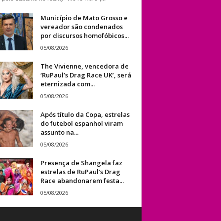
Município de Mato Grosso e
vereador são condenados
por discursos homofóbicos...
05/08/2026
The Vivienne, vencedora de
‘RuPaul’s Drag Race UK’, será
eternizada com...
05/08/2026
Após título da Copa, estrelas
do futebol espanhol viram
assunto na...
05/08/2026
Presença de Shangela faz
estrelas de RuPaul’s Drag
Race abandonarem festa...
05/08/2026