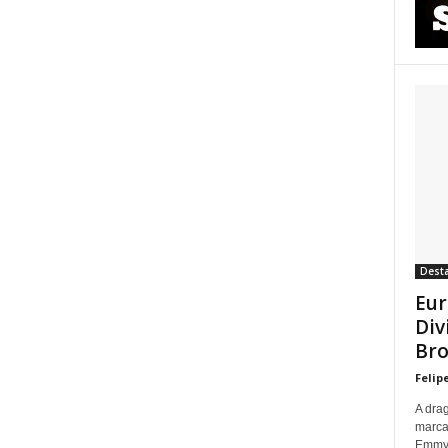
Dest
Eur
Div
Bro
Felip
A dra
marca
Emmy p