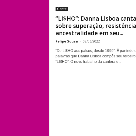
Gente
“LI$HO”: Danna Lisboa cant
sobre superação, resistência
ancestralidade em seu...
Felipe Sousa
-
08/06/2022
“Do LI$HO aos palcos, desde 1999”. É partindo 
palavras que Danna Lisboa compôs seu terceiro
“LI$HO”. O novo trabalho da cantora e...