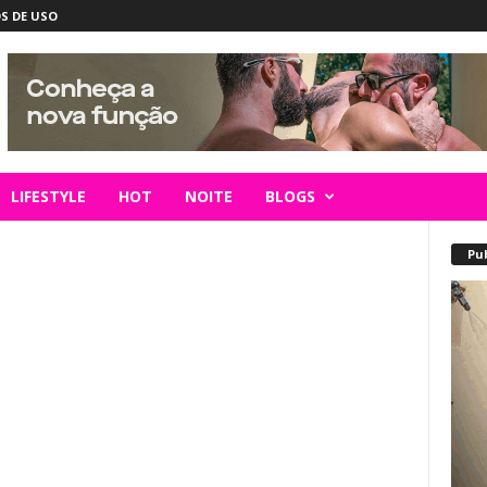
S DE USO
LIFESTYLE
HOT
NOITE
BLOGS
Pu