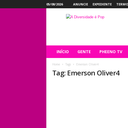
05/08/2026
ANUNCIE
EXPEDIENTE
TERMO
P
h
e
e
n
o
INÍCIO
GENTE
PHEENO TV
Home
Tags
Emerson Oliver4
Tag: Emerson Oliver4