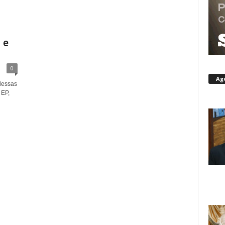
a
 e
0
Ag
dessas
 EP,