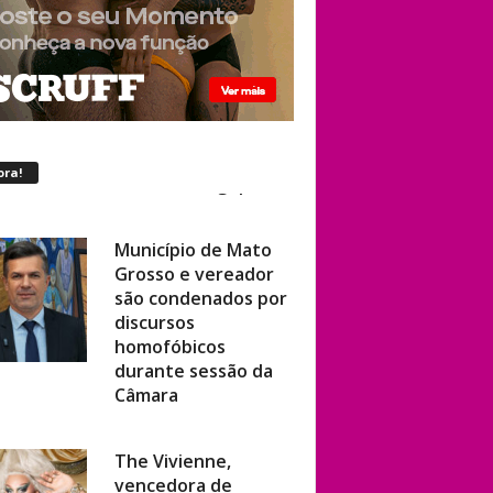
ora!
Município de Mato
Grosso e vereador
são condenados por
discursos
homofóbicos
durante sessão da
Câmara
The Vivienne,
vencedora de
‘RuPaul’s Drag Race