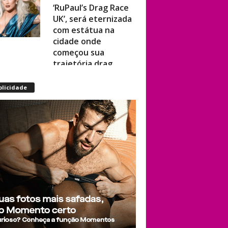
UK’, será eternizada
com estátua na
cidade onde
começou sua
trajetória drag
Após título da Copa,
blicidade
estrelas do futebol
espanhol viram
assunto na web por
fotos “românticas”
em iate
Presença de
Shangela faz
estrelas de RuPaul’s
Drag Race
abandonarem festa
de aniversário de