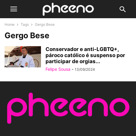
Home
Tags
Gergo Bese
Gergo Bese
Conservador e anti-LGBTQ+,
pároco católico é suspenso por
participar de orgias...
Felipe Sousa
-
13/09/2024