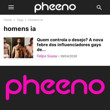
Home
Tags
Homens ia
homens ia
Quem controla o desejo? A nova
febre dos influenciadores gays
de...
Felipe Sousa
-
29/04/2026