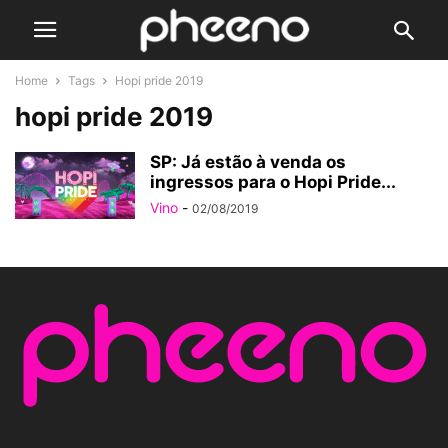
Home
Tags
Hopi pride 2019
hopi pride 2019
SP: Já estão à venda os
ingressos para o Hopi Pride...
Vino
-
02/08/2019