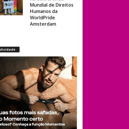
Humanos da
WorldPride
Amsterdam
Miss americana é
destronada após
organização
blicidade
condenar episódios
de racismo,
homofobia e
transfobia: “Não
toleramos”
Ratinho constrange
cantor sertanejo
com comentário
homofóbico ao vivo
no SBT: “Você está
com uma cara de