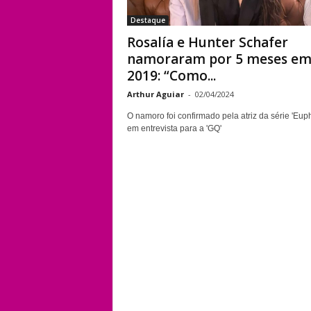
Destaque
Rosalía e Hunter Schafer
namoraram por 5 meses e
2019: “Como...
Arthur Aguiar
-
02/04/2024
O namoro foi confirmado pela atriz da série 'Euph
em entrevista para a 'GQ'