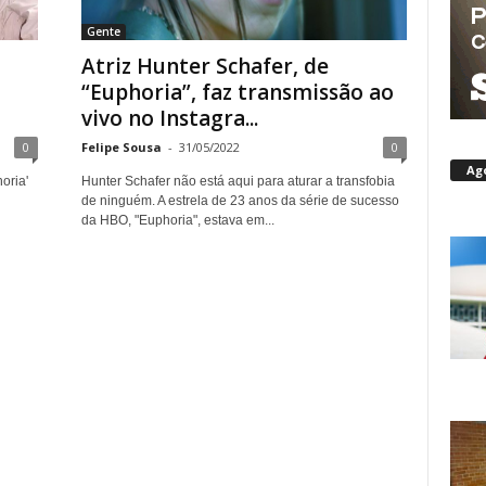
Gente
Atriz Hunter Schafer, de
m
“Euphoria”, faz transmissão ao
vivo no Instagra...
0
Felipe Sousa
-
31/05/2022
0
Ag
oria'
Hunter Schafer não está aqui para aturar a transfobia
de ninguém. A estrela de 23 anos da série de sucesso
da HBO, "Euphoria", estava em...