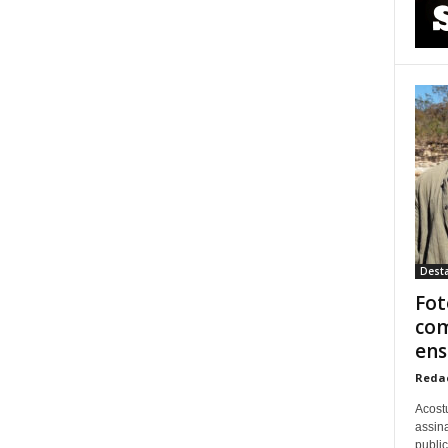
Dest
Fot
com
ens
Reda
Acost
assina
publi