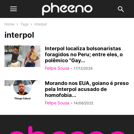
Home
Tags
Interpol
interpol
Interpol localiza bolsonaristas
foragidos no Peru; entre eles, o
polêmico “Gay...
Felipe Sousa
-
17/12/2024
Morando nos EUA, goiano é preso
pela Interpol acusado de
homofobia...
Felipe Sousa
-
14/06/2022