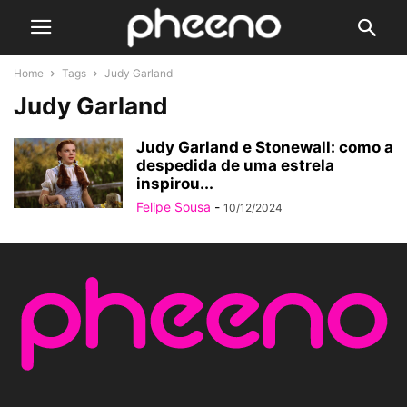
Home
Tags
Judy Garland
Judy Garland
Judy Garland e Stonewall: como a
despedida de uma estrela
inspirou...
Felipe Sousa
-
10/12/2024