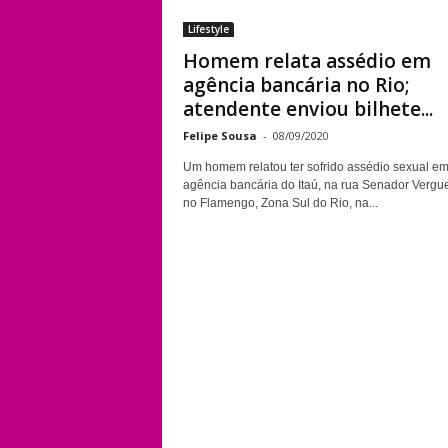
Lifestyle
Homem relata assédio em
agência bancária no Rio;
atendente enviou bilhete...
Felipe Sousa
-
08/09/2020
Um homem relatou ter sofrido assédio sexual e
agência bancária do Itaú, na rua Senador Vergue
no Flamengo, Zona Sul do Rio, na...