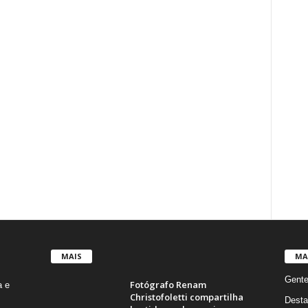
MAIS
MA
Gent
Fotógrafo Renam
a e
Christofoletti compartilha
Desta