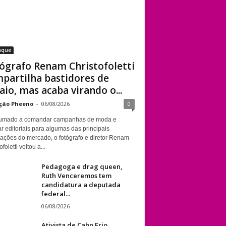
aque
ógrafo Renam Christofoletti
partilha bastidores de
aio, mas acaba virando o...
ção Pheeno
-
06/08/2026
0
umado a comandar campanhas de moda e
r editoriais para algumas das principais
cações do mercado, o fotógrafo e diretor Renam
foletti voltou a...
Pedagoga e drag queen,
Ruth Venceremos tem
candidatura a deputada
federal...
06/08/2026
Ativista de Cabo Frio