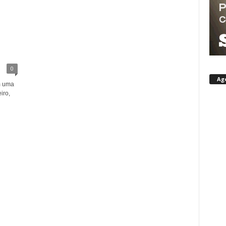
0
Ag
m uma
iro,