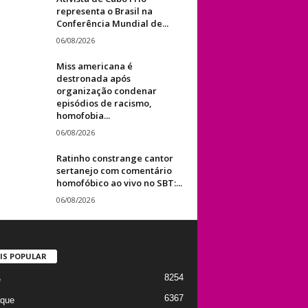
representa o Brasil na
Conferência Mundial de...
06/08/2026
Miss americana é
destronada após
organização condenar
episódios de racismo,
homofobia...
06/08/2026
Ratinho constrange cantor
sertanejo com comentário
homofóbico ao vivo no SBT:...
06/08/2026
IS POPULAR
8254
e
6367
que