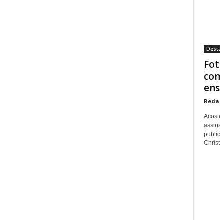
Dest
Fot
com
ens
Reda
Acost
assina
publi
Christo