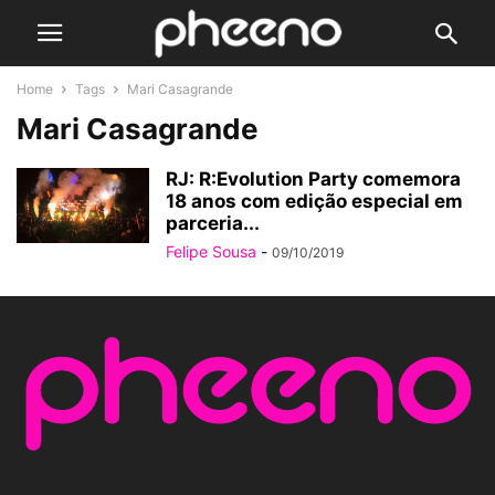
Home
Tags
Mari Casagrande
Mari Casagrande
RJ: R:Evolution Party comemora
18 anos com edição especial em
parceria...
Felipe Sousa
-
09/10/2019