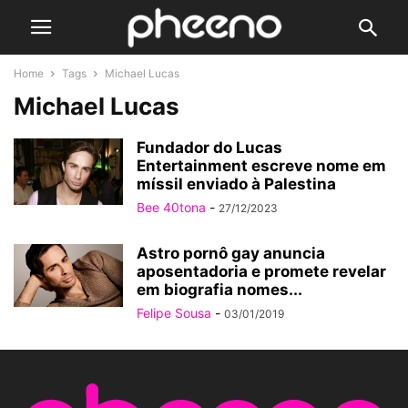
Home
Tags
Michael Lucas
Michael Lucas
Fundador do Lucas
Entertainment escreve nome em
míssil enviado à Palestina
Bee 40tona
-
27/12/2023
Astro pornô gay anuncia
aposentadoria e promete revelar
em biografia nomes...
Felipe Sousa
-
03/01/2019