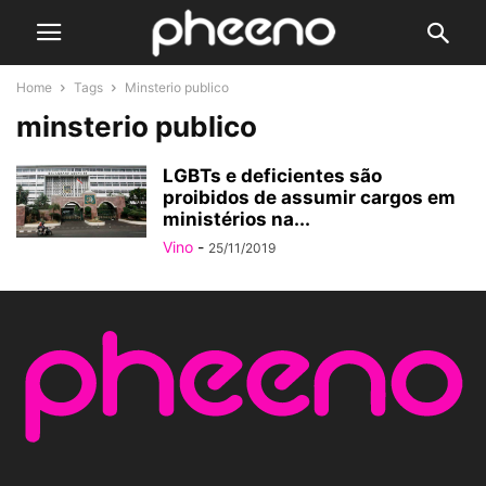
Home
Tags
Minsterio publico
minsterio publico
LGBTs e deficientes são
proibidos de assumir cargos em
ministérios na...
Vino
-
25/11/2019