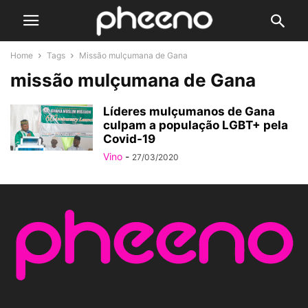
Home
Tags
Missão mulçumana de Gana
missão mulçumana de Gana
Líderes mulçumanos de Gana
culpam a população LGBT+ pela
Covid-19
Vino
-
27/03/2020