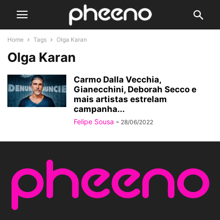
Home
Tags
Olga Karan
Olga Karan
Carmo Dalla Vecchia,
Gianecchini, Deborah Secco e
mais artistas estrelam
campanha...
Felipe Sousa
-
28/06/2022