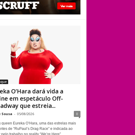
Kennedy Davenport
Eureka O’Hara dará
vida a Divine em
espetáculo Off-
Broadway que
estreia em Nova
York sobre a
trajetória da
lendária drag queen
aque
eka O’Hara dará vida a
ine em espetáculo Off-
adway que estreia...
e Sousa
-
05/08/2026
0
g queen Eureka O’Hara, uma das estrelas mais
ntes de “RuPaul’s Drag Race” e indicada ao
elo trabalho no reality “We’re Here”,...