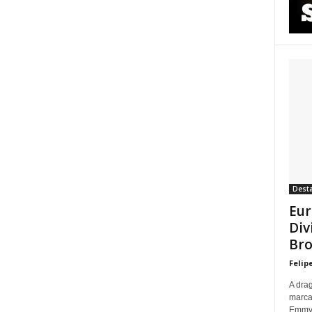
Dest
Eur
Div
Bro
Felip
A dra
marca
Emmy p