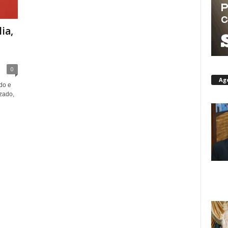
ia,
0
Ag
do e
zado,