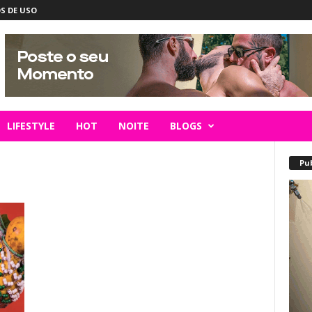
S DE USO
LIFESTYLE
HOT
NOITE
BLOGS
Pu