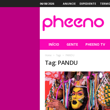
06/08/2026
ANUNCIE
EXPEDIENTE
TERMO
P
h
e
e
n
o
INÍCIO
GENTE
PHEENO TV
Home
Tags
PANDU
Tag: PANDU