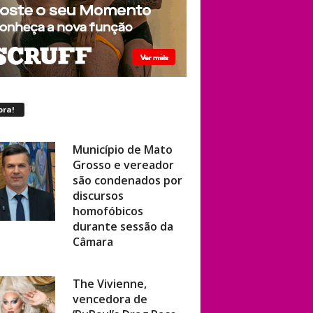
ora!
Município de Mato
Grosso e vereador
são condenados por
discursos
homofóbicos
durante sessão da
Câmara
The Vivienne,
vencedora de
‘RuPaul’s Drag Race