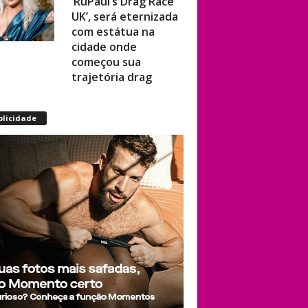
UK’, será eternizada
com estátua na
cidade onde
começou sua
trajetória drag
Após título da Copa,
blicidade
estrelas do futebol
espanhol viram
assunto na web por
fotos “românticas”
em iate
Presença de
Shangela faz
estrelas de RuPaul’s
Drag Race
abandonarem festa
de aniversário de