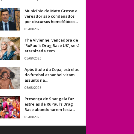
Município de Mato Grosso e
vereador são condenados
por discursos homofóbicos...
05/08/2026
The Vivienne, vencedora de
‘RuPaul’s Drag Race UK’, será
eternizada com...
05/08/2026
Após título da Copa, estrelas
do futebol espanhol viram
assunto na...
05/08/2026
Presença de Shangela faz
estrelas de RuPaul’s Drag
Race abandonarem festa...
05/08/2026