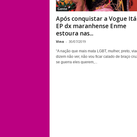
Gente
Após conquistar a Vogue Itál
EP dx maranhense Enme
estoura nas...
Vino
-
30/07/2019
“A nação que mais mata LGBT, mulher, preto, via
dizem não ver, não vou ficar calado de braço cru
se guerra eles querem,...