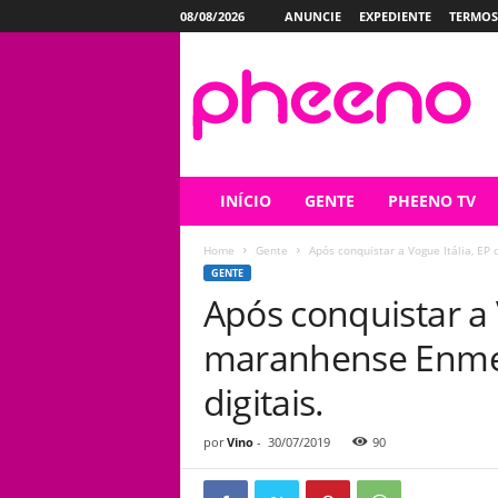
08/08/2026
ANUNCIE
EXPEDIENTE
TERMOS
P
h
e
e
n
o
INÍCIO
GENTE
PHEENO TV
Home
Gente
Após conquistar a Vogue Itália, EP
GENTE
Após conquistar a 
maranhense Enme 
digitais.
por
Vino
-
30/07/2019
90