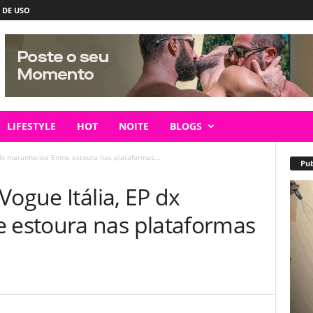
 DE USO
LIFESTYLE
HOT
NOITE
BLOGS
 dx maranhense Enme estoura nas plataformas...
Pub
Vogue Itália, EP dx
estoura nas plataformas