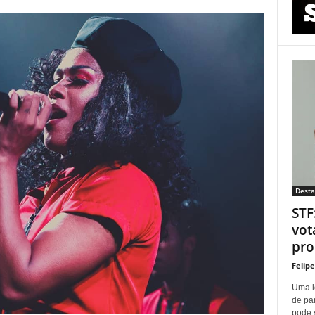
Dest
STF
vot
proí
Felip
Uma l
de pa
pode 