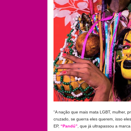
“A nação que mais mata LGBT, mulher, pre
cruzado, se guerra eles querem, isso ele
EP,
“Pandú”
, que já ultrapassou a marca 