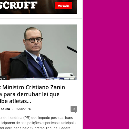
STF: Ministro
Cristiano Zanin vota
para derrubar lei que
proíbe atletas
transgênero em
competições de
Londrina
aque
: Ministro Cristiano Zanin
a para derrubar lei que
be atletas...
e Sousa
-
07/08/2026
0
ei de Londrina (PR) que impede pessoas trans
rticiparem de competições esportivas municipais
ser derrubada pelo Supremo Tribunal Federal