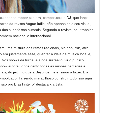
aranhense rapper,cantora, compositora e DJ, que lançou
hares da revista Vogue Itália, não apenas pelo seu visual,
 das suas faixas autorais. Segunda a revista, seu trabalho
ambém nacional e internacional.
em uma mistura dos ritmos regionais, hip hop, r&b, afro
vo era justamente esse, quebrar a ideia de música local e,
. Nos shows da turnê, é ainda surreal ouvir o público
show autoral, onde canto todas as minhas parcerias e
ais, do jeitinho que a Beyoncé me ensinou a fazer. E a
 empolgado. Ta sendo maravilhoso construir tudo isso aqui
sso pro Brasil inteiro” destaca x artista.