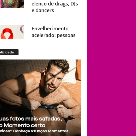
elenco de drags, DJs
e dancers
Envelhecimento
acelerado: pessoas
vivendo com HIV
podem ter idade
licidade
fisiológica superior à
real, aponta relatório
internacional
Gay de 62 anos
relembra quando,
aos 15, foi garoto de
programa por
quatro meses sem
saber: “Idiotice da
minha parte”