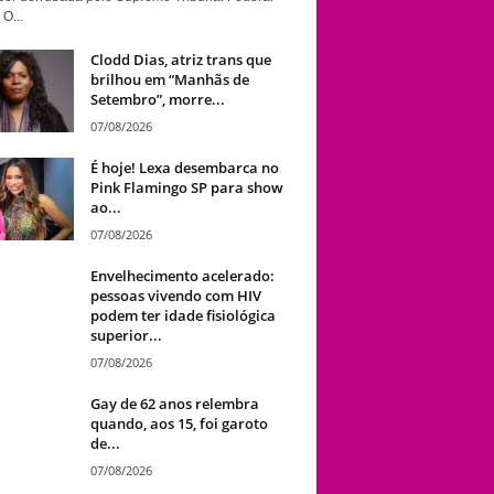
 O...
Clodd Dias, atriz trans que
brilhou em “Manhãs de
Setembro”, morre...
07/08/2026
É hoje! Lexa desembarca no
Pink Flamingo SP para show
ao...
07/08/2026
Envelhecimento acelerado:
pessoas vivendo com HIV
podem ter idade fisiológica
superior...
07/08/2026
Gay de 62 anos relembra
quando, aos 15, foi garoto
de...
07/08/2026