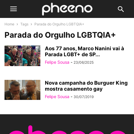
Home
Tags
Parada do Orgulho LGBTQIA+
Parada do Orgulho LGBTQIA+
Aos 77 anos, Marco Nanini vai à
Parada LGBT+ de SP...
Felipe Sousa
-
23/06/2025
Nova campanha do Burguer King
mostra casamento gay
Felipe Sousa
-
30/07/2019