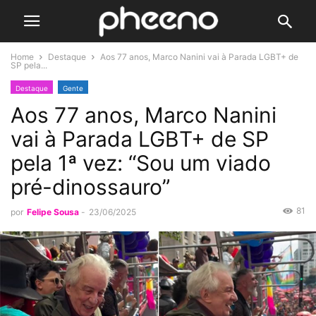
Home
Destaque
Aos 77 anos, Marco Nanini vai à Parada LGBT+ de
SP pela...
Destaque
Gente
Aos 77 anos, Marco Nanini
vai à Parada LGBT+ de SP
pela 1ª vez: “Sou um viado
pré-dinossauro”
81
por
Felipe Sousa
-
23/06/2025