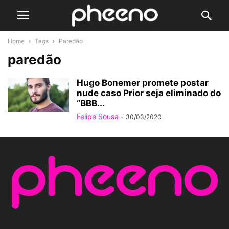
Home
Tags
Paredão
paredão
Hugo Bonemer promete postar
nude caso Prior seja eliminado do
“BBB...
Felipe Sousa
-
30/03/2020