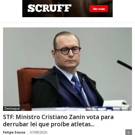
STF: Ministro Cristiano Zanin
vota para derrubar lei que
proíbe atletas transgênero
em competições de Londrina
Destaque
STF: Ministro Cristiano Zanin vota para
derrubar lei que proíbe atletas...
Felipe Sousa
-
07/08/2026
0