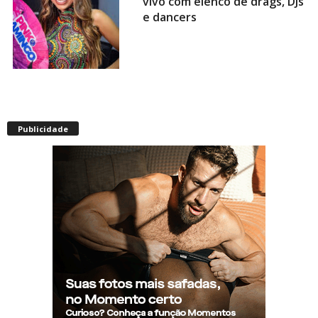
vivo com elenco de drags, DJs
e dancers
Envelhecimento acelerado:
pessoas vivendo com HIV
Publicidade
podem ter idade fisiológica
superior à real, aponta
relatório internacional
Gay de 62 anos relembra
quando, aos 15, foi garoto de
programa por quatro meses
sem saber: “Idiotice da minha
parte”