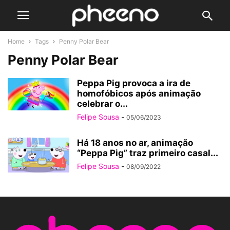
Home
Tags
Penny Polar Bear
Penny Polar Bear
Peppa Pig provoca a ira de
homofóbicos após animação
celebrar o...
Felipe Sousa
-
05/06/2023
Há 18 anos no ar, animação
“Peppa Pig” traz primeiro casal...
Felipe Sousa
-
08/09/2022