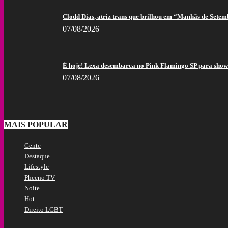
Clodd Dias, atriz trans que brilhou em “Manhãs de Setem
07/08/2026
É hoje! Lexa desembarca no Pink Flamingo SP para show 
07/08/2026
MAIS POPULAR
Gente
Destaque
Lifestyle
Pheeno TV
Noite
Hot
Direito LGBT