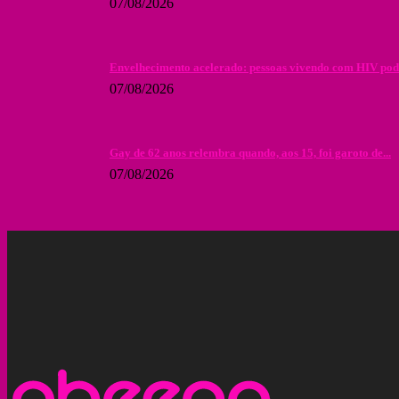
07/08/2026
Envelhecimento acelerado: pessoas vivendo com HIV podem 
07/08/2026
Gay de 62 anos relembra quando, aos 15, foi garoto de...
07/08/2026