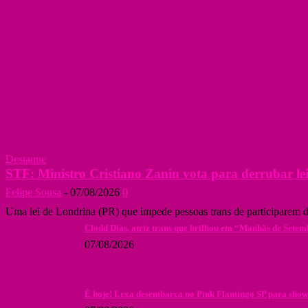
Destaque
STF: Ministro Cristiano Zanin vota para derrubar lei 
Felipe Sousa
-
07/08/2026
0
Uma lei de Londrina (PR) que impede pessoas trans de participarem d
Clodd Dias, atriz trans que brilhou em “Manhãs de Setem
07/08/2026
É hoje! Lexa desembarca no Pink Flamingo SP para show 