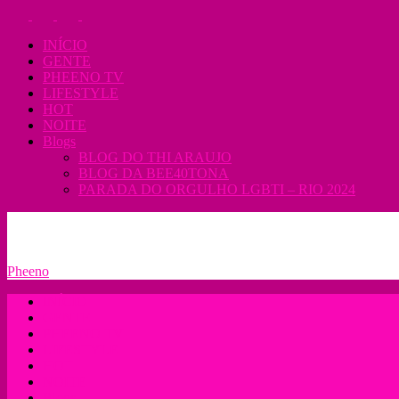
INÍCIO
GENTE
PHEENO TV
LIFESTYLE
HOT
NOITE
Blogs
BLOG DO THI ARAUJO
BLOG DA BEE40TONA
PARADA DO ORGULHO LGBTI – RIO 2024
08/08/2026
ANUNCIE
EXPEDIENTE
TERMOS DE USO
Pheeno
INÍCIO
GENTE
PHEENO TV
LIFESTYLE
HOT
NOITE
Blogs