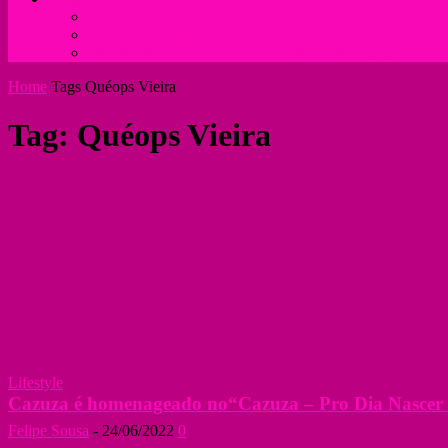
BLOG DO THI ARAUJO
BLOG DA BEE40TONA
PARADA DO ORGULHO LGBTI – RIO 2024
Home
Tags
Quéops Vieira
Tag: Quéops Vieira
Lifestyle
Cazuza é homenageado no“Cazuza – Pro Dia Nascer Fe
Felipe Sousa
-
24/06/2022
0