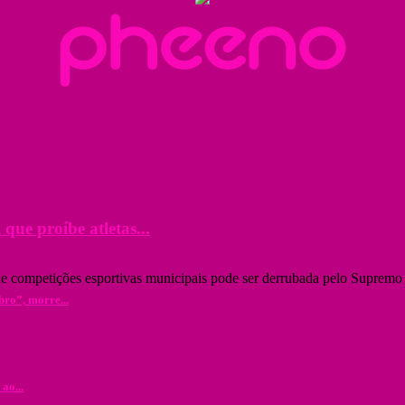
que proíbe atletas...
e competições esportivas municipais pode ser derrubada pelo Supremo 
bro”, morre...
ao...