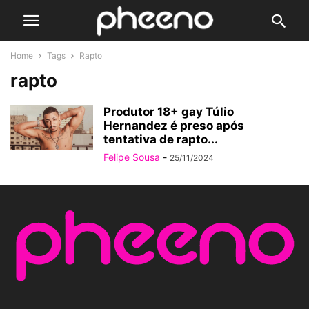
Home
Tags
Rapto
rapto
Produtor 18+ gay Túlio
Hernandez é preso após
tentativa de rapto...
Felipe Sousa
-
25/11/2024