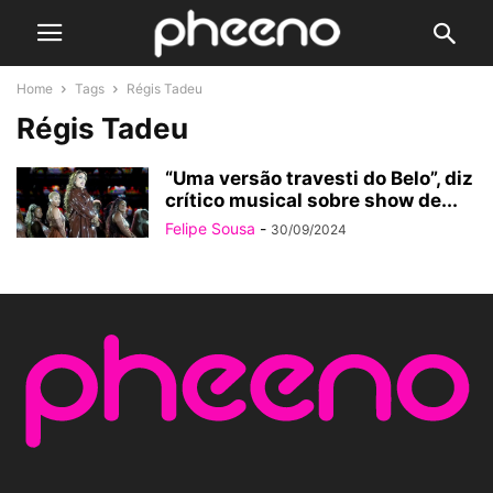
Home
Tags
Régis Tadeu
Régis Tadeu
“Uma versão travesti do Belo”, diz
crítico musical sobre show de...
Felipe Sousa
-
30/09/2024