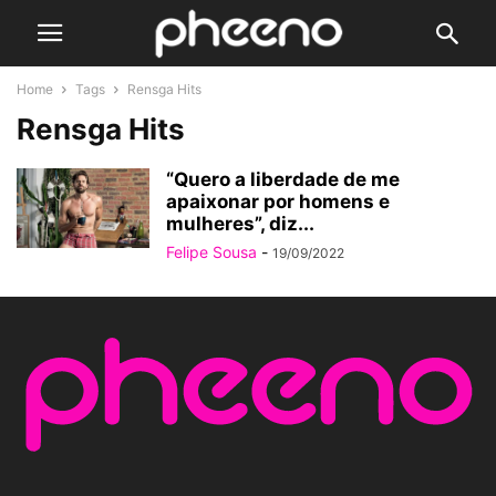
Home
Tags
Rensga Hits
Rensga Hits
“Quero a liberdade de me
apaixonar por homens e
mulheres”, diz...
Felipe Sousa
-
19/09/2022