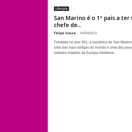
Lifestyle
San Marino é o 1º país a ter
chefe de...
Felipe Sousa
-
05/04/2022
Fundada no ano 301, a república de San Marino
uma das mais antigas do mundo e uma das pou
cidades-estados da Europa medieval...