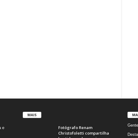
MAIS
MA
Gent
Fotógrafo Renam
a e
Christofoletti compartilha
Desta