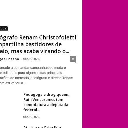
aque
ógrafo Renam Christofoletti
partilha bastidores de
aio, mas acaba virando o...
ção Pheeno
-
06/08/2026
0
umado a comandar campanhas de moda e
r editoriais para algumas das principais
cações do mercado, o fotógrafo e diretor Renam
foletti voltou a...
Pedagoga e drag queen,
Ruth Venceremos tem
candidatura a deputada
federal...
06/08/2026
Ativista de Cabo Frio