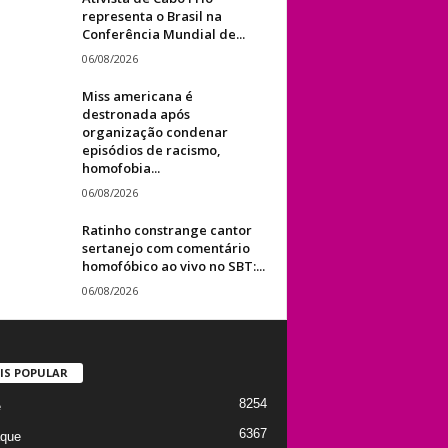
representa o Brasil na
Conferência Mundial de...
06/08/2026
Miss americana é
destronada após
organização condenar
episódios de racismo,
homofobia...
06/08/2026
Ratinho constrange cantor
sertanejo com comentário
homofóbico ao vivo no SBT:...
06/08/2026
IS POPULAR
8254
e
6367
que