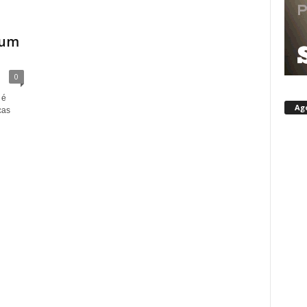
 um
0
 é
Ag
cas