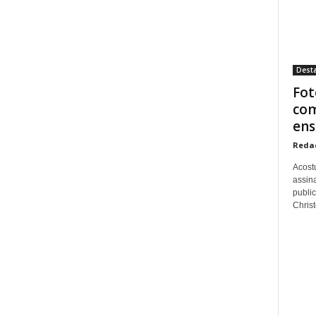
Dest
Fot
com
ens
Reda
Acost
assina
publi
Christo