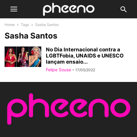
Home
Tags
Sasha Santos
Sasha Santos
No Dia Internacional contra a
LGBTFobia, UNAIDS e UNESCO
lançam ensaio...
Felipe Sousa
-
17/05/2022