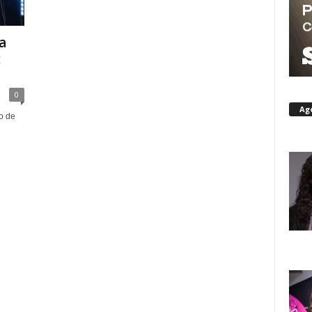
a
:
0
Ag
o de