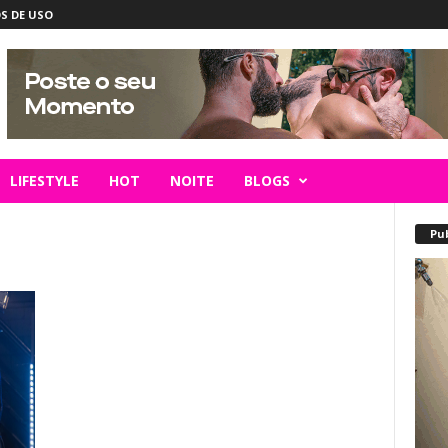
S DE USO
LIFESTYLE
HOT
NOITE
BLOGS
Pu