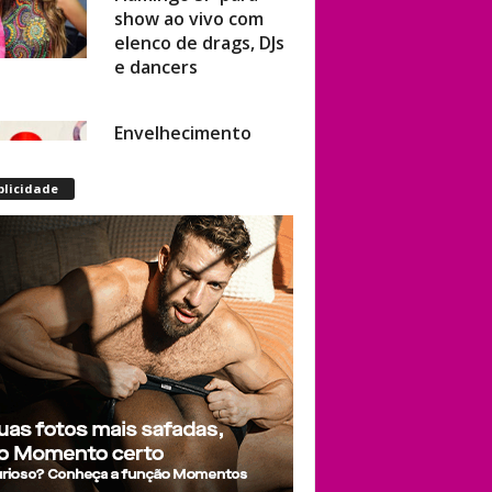
elenco de drags, DJs
e dancers
Envelhecimento
acelerado: pessoas
vivendo com HIV
podem ter idade
blicidade
fisiológica superior à
real, aponta
relatório
internacional
Gay de 62 anos
relembra quando,
aos 15, foi garoto de
programa por
quatro meses sem
saber: “Idiotice da
minha parte”