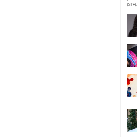
(STF).