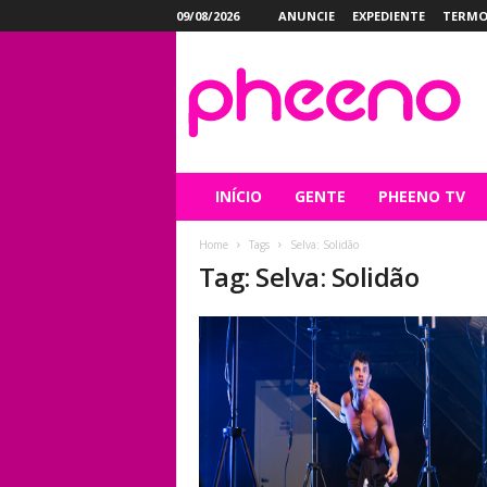
09/08/2026
ANUNCIE
EXPEDIENTE
TERMO
P
h
e
e
n
o
INÍCIO
GENTE
PHEENO TV
Home
Tags
Selva: Solidão
Tag: Selva: Solidão