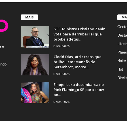
MAIS
MA
Gent
STF: Ministro Cristiano Zanin
vota para derrubar lei que
Desta
proíbe atletas...
Lifest
07/08/2026
a e
Phee
Clodd Dias, atriz trans que
Noite
brilhou em “Manhãs de
undo!
Setembro”, morre...
Hot
07/08/2026
Direi
É hoje! Lexa desembarca no
Pink Flamingo SP para show
ao...
07/08/2026