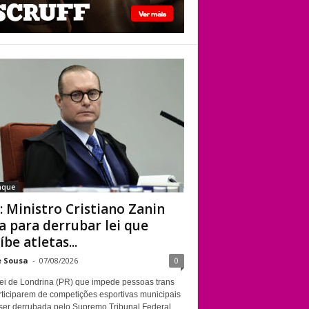
STF: Ministro
Cristiano Zanin vota
para derrubar lei
que proíbe atletas
transgênero em
competições de
Londrina
aque
: Ministro Cristiano Zanin
a para derrubar lei que
íbe atletas...
e Sousa
-
07/08/2026
0
ei de Londrina (PR) que impede pessoas trans
rticiparem de competições esportivas municipais
ser derrubada pelo Supremo Tribunal Federal