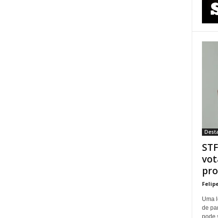
Dest
STF
vot
pro
Felip
Uma l
de pa
pode 