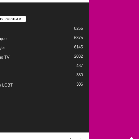
IS POPULAR
8256
e
6375
que
6145
yle
2032
no TV
437
380
306
to LGBT