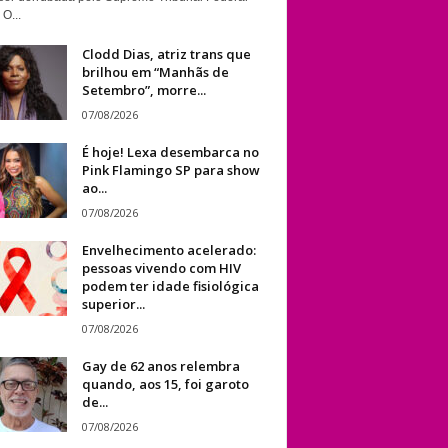
 O...
Clodd Dias, atriz trans que
brilhou em “Manhãs de
Setembro”, morre...
07/08/2026
É hoje! Lexa desembarca no
Pink Flamingo SP para show
ao...
07/08/2026
Envelhecimento acelerado:
pessoas vivendo com HIV
podem ter idade fisiológica
superior...
07/08/2026
Gay de 62 anos relembra
quando, aos 15, foi garoto
de...
07/08/2026