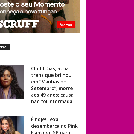
ora!
Clodd Dias, atriz
trans que brilhou
em “Manhãs de
Setembro”, morre
aos 49 anos; causa
não foi informada
É hoje! Lexa
desembarca no Pink
Flamingo SP para
show ao vivo com