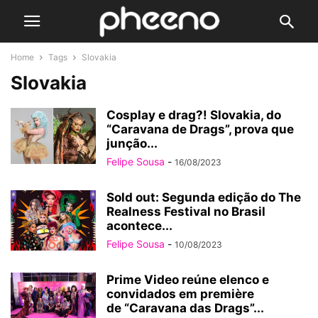
Home
Tags
Slovakia
Slovakia
Cosplay e drag?! Slovakia, do
“Caravana de Drags”, prova que
junção...
Felipe Sousa
-
16/08/2023
Sold out: Segunda edição do The
Realness Festival no Brasil
acontece...
Felipe Sousa
-
10/08/2023
Prime Video reúne elenco e
convidados em première
de “Caravana das Drags”...