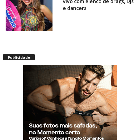
vivo com elenco de drags, DJs
e dancers
Envelhecimento acelerado:
pessoas vivendo com HIV
Publicidade
podem ter idade fisiológica
superior à real, aponta
relatório internacional
Gay de 62 anos relembra
quando, aos 15, foi garoto de
programa por quatro meses
sem saber: “Idiotice da minha
parte”