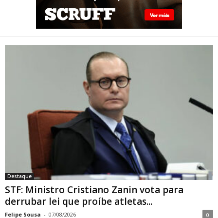
STF: Ministro Cristiano Zanin
vota para derrubar lei que
proíbe atletas transgênero
em competições de Londrina
Destaque
STF: Ministro Cristiano Zanin vota para
derrubar lei que proíbe atletas...
Felipe Sousa
-
07/08/2026
0