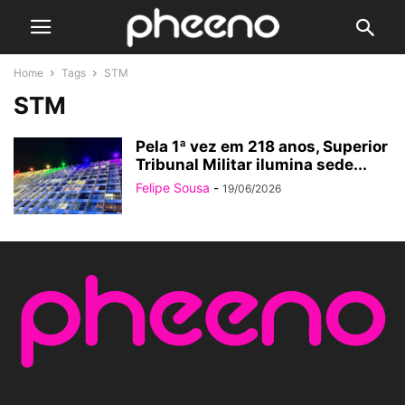
Home
Tags
STM
STM
Pela 1ª vez em 218 anos, Superior
Tribunal Militar ilumina sede...
Felipe Sousa
-
19/06/2026