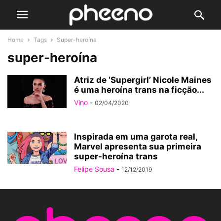
Home
Tags
Super-heroína
super-heroína
Atriz de ‘Supergirl’ Nicole Maines
é uma heroína trans na ficção...
Vino
-
02/04/2020
Inspirada em uma garota real,
Marvel apresenta sua primeira
super-heroína trans
Felipe Sousa
-
12/12/2019