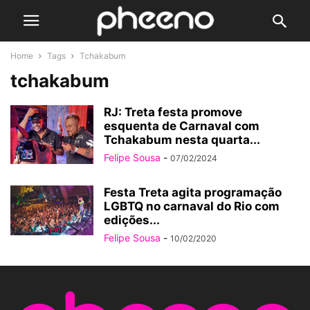
Home
Tags
Tchakabum
tchakabum
RJ: Treta festa promove
esquenta de Carnaval com
Tchakabum nesta quarta...
Felipe Sousa
-
07/02/2024
Festa Treta agita programação
LGBTQ no carnaval do Rio com
edições...
Felipe Sousa
-
10/02/2020