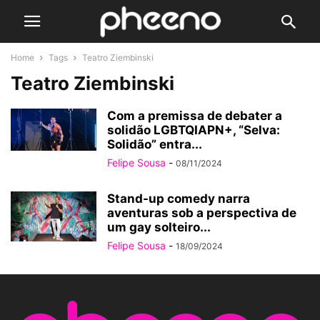
Home
Tags
Teatro Ziembinski
Teatro Ziembinski
Com a premissa de debater a
solidão LGBTQIAPN+, “Selva:
Solidão” entra...
Felipe Sousa
-
08/11/2024
Stand-up comedy narra
aventuras sob a perspectiva de
um gay solteiro...
Felipe Sousa
-
18/09/2024