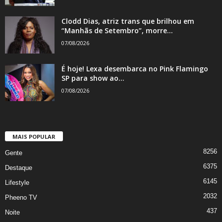
Clodd Dias, atriz trans que brilhou em
“Manhãs de Setembro”, morre...
07/08/2026
É hoje! Lexa desembarca no Pink Flamingo
SP para show ao...
07/08/2026
MAIS POPULAR
8256
Gente
6375
Destaque
6145
Lifestyle
2032
Pheeno TV
437
Noite