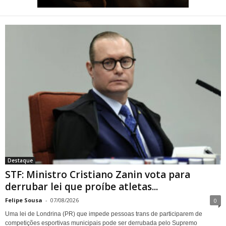
STF: Ministro Cristiano Zanin
vota para derrubar lei que
proíbe atletas transgênero
em competições de Londrina
Destaque
STF: Ministro Cristiano Zanin vota para
derrubar lei que proíbe atletas...
Felipe Sousa
-
07/08/2026
0
Uma lei de Londrina (PR) que impede pessoas trans de participarem de
competições esportivas municipais pode ser derrubada pelo Supremo