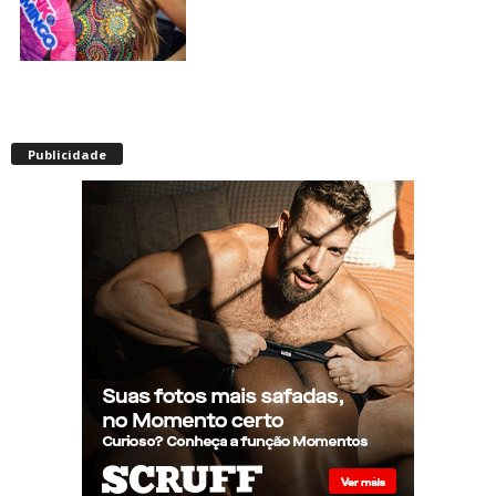
Envelhecimento acelerado:
pessoas vivendo com HIV
Publicidade
podem ter idade fisiológica
superior à real, aponta
relatório internacional
Gay de 62 anos relembra
quando, aos 15, foi garoto de
programa por quatro meses
sem saber: “Idiotice da minha
parte”