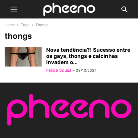
Home
Tags
Thongs
thongs
Nova tendência?! Sucesso entre
os gays, thongs e calcinhas
invadem o...
Felipe Sousa
-
03/10/2024