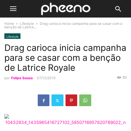
Home
Lifestyle
Drag carioca inicia campanha para se casar com a
benção de Latrice...
Lifestyle
Drag carioca inicia campanha
para se casar com a benção
de Latrice Royale
85
por
Felipe Sousa
-
07/12/2015