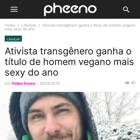
Home
Lifestyle
Ativista transgênero ganha o título de homem vegano
mais sexy do ano
Lifestyle
Ativista transgênero ganha o
título de homem vegano mais
sexy do ano
89
por
Felipe Sousa
-
28/06/2016