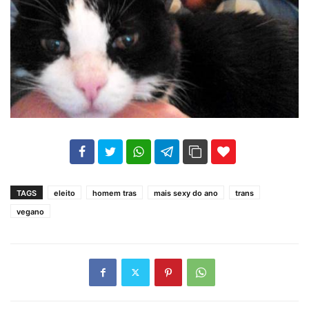
102
35
69
TAGS
eleito
homem tras
mais sexy do ano
trans
vegano