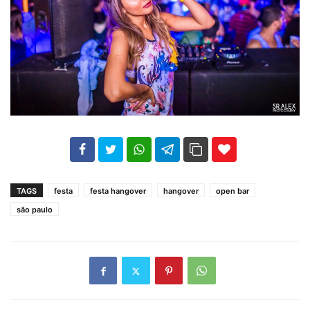
102
35
69
TAGS
festa
festa hangover
hangover
open bar
são paulo