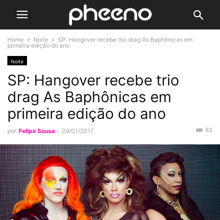
Home
Noite
SP: Hangover recebe trio drag As Baphônicas em
primeira edição do ano
Noite
SP: Hangover recebe trio
drag As Baphônicas em
primeira edição do ano
83
por
Felipe Sousa
-
09/01/2017