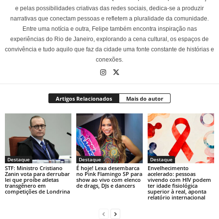
e pelas possibilidades criativas das redes sociais, dedica-se a produzir
narrativas que conectam pessoas e refletem a pluralidade da comunidade.
Entre uma notícia e outra, Felipe também encontra inspiração nas
experiências do Rio de Janeiro, explorando a cena cultural, os espaços de
convivência e tudo aquilo que faz da cidade uma fonte constante de histórias e
conexões.
Artigos Relacionados
Mais do autor
Destaque
Destaque
Destaque
STF: Ministro Cristiano
É hoje! Lexa desembarca
Envelhecimento
Zanin vota para derrubar
no Pink Flamingo SP para
acelerado: pessoas
lei que proíbe atletas
show ao vivo com elenco
vivendo com HIV podem
transgênero em
de drags, DJs e dancers
ter idade fisiológica
competições de Londrina
superior à real, aponta
relatório internacional