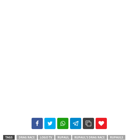
102
35
69
TAGS
DRAG RACE
LOGO TV
RUPAUL
RUPAUL'S DRAG RACE
RUPAULS