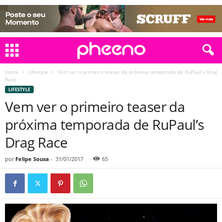
Home
Lifestyle
Vem ver o primeiro teaser da próxima temporada de RuPaul’s Drag
Race
LIFESTYLE
Vem ver o primeiro teaser da
próxima temporada de RuPaul’s
Drag Race
por
Felipe Sousa
-
31/01/2017
65