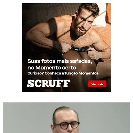
podem ter idade fisiológica
superior à real, aponta
relatório internacional
Gay de 62 anos relembra
quando, aos 15, foi garoto de
programa por quatro meses
sem saber: “Idiotice da minha
parte”
STF: Ministro Cristiano Zanin
vota para derrubar lei que
proíbe atletas transgênero em
competições de Londrina