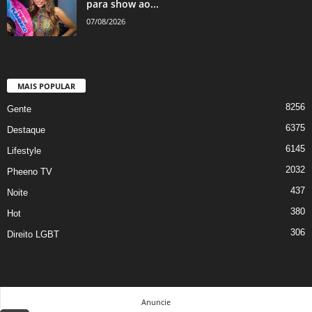
para show ao...
07/08/2026
MAIS POPULAR
8256
Gente
6375
Destaque
6145
Lifestyle
2032
Pheeno TV
437
Noite
380
Hot
306
Direito LGBT
Anuncie