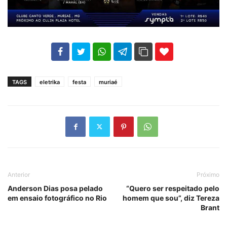
102
35
69
TAGS
eletrika
festa
muriaé
Anterior
Próximo
Anderson Dias posa pelado
“Quero ser respeitado pelo
em ensaio fotográfico no Rio
homem que sou”, diz Tereza
Brant