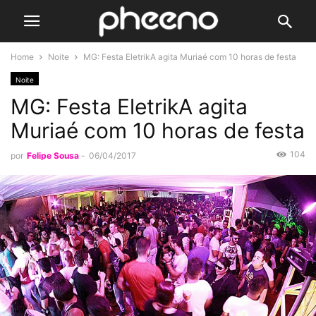
Home
Noite
MG: Festa EletrikA agita Muriaé com 10 horas de festa
Noite
MG: Festa EletrikA agita
Muriaé com 10 horas de festa
104
por
Felipe Sousa
-
06/04/2017