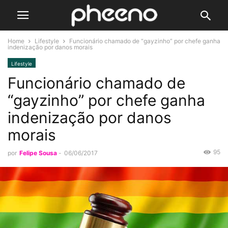
Home
Lifestyle
Funcionário chamado de “gayzinho” por chefe ganha
indenização por danos morais
Lifestyle
Funcionário chamado de
“gayzinho” por chefe ganha
indenização por danos
morais
95
por
Felipe Sousa
-
06/06/2017