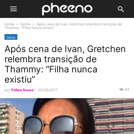
Home
Gente
Após cena de Ivan, Gretchen relembra transição de
Thammy: “Filha nunca existiu”
Gente
Após cena de Ivan, Gretchen
relembra transição de
Thammy: “Filha nunca
existiu”
83
por
Felipe Sousa
-
30/08/2017