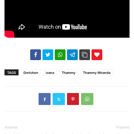
102
35
69
TAGS
Gretchen
ivana
Thammy
Thammy Miranda
Anterior
Próximo