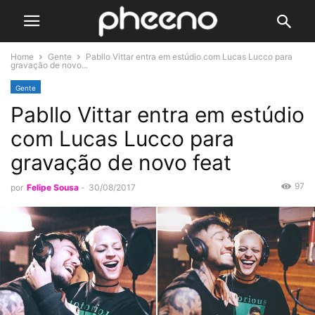
Home
Gente
Pabllo Vittar entra em estúdio com Lucas Lucco para
gravação de novo...
Gente
Pabllo Vittar entra em estúdio
com Lucas Lucco para
gravação de novo feat
97
por
Felipe Sousa
-
30/08/2017