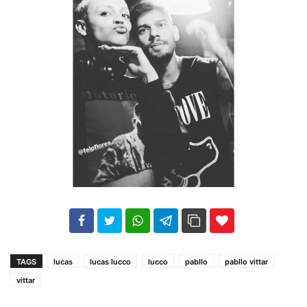
102
35
69
TAGS
lucas
lucas lucco
lucco
pabllo
pabllo vittar
vittar