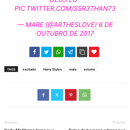
PIC.TWITTER.COM/SSR3THAN73
— MARE (@ARTHESLOVE)
6 DE
OUTUBRO DE 2017
102
35
69
TAGS
excitado
Harry Styles
mala
volume
Anterior
Próximo