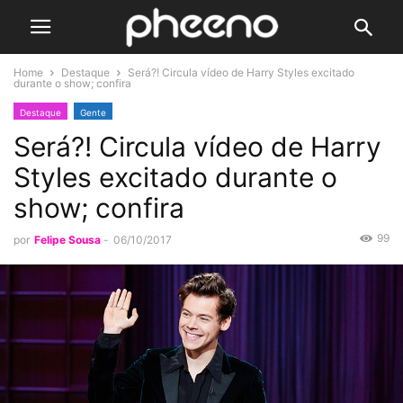
Home
Destaque
Será?! Circula vídeo de Harry Styles excitado
durante o show; confira
Destaque
Gente
Será?! Circula vídeo de Harry
Styles excitado durante o
show; confira
99
por
Felipe Sousa
-
06/10/2017