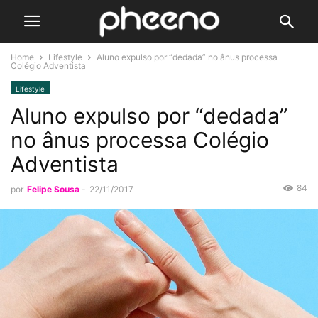
Home
Lifestyle
Aluno expulso por “dedada” no ânus processa
Colégio Adventista
Lifestyle
Aluno expulso por “dedada”
no ânus processa Colégio
Adventista
84
por
Felipe Sousa
-
22/11/2017