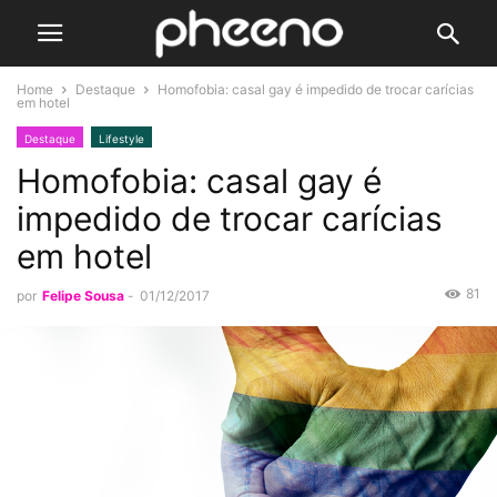
Home
Destaque
Homofobia: casal gay é impedido de trocar carícias
em hotel
Destaque
Lifestyle
Homofobia: casal gay é
impedido de trocar carícias
em hotel
81
por
Felipe Sousa
-
01/12/2017