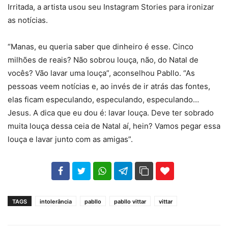
Irritada, a artista usou seu Instagram Stories para ironizar
as notícias.
“Manas, eu queria saber que dinheiro é esse. Cinco
milhões de reais? Não sobrou louça, não, do Natal de
vocês? Vão lavar uma louça”, aconselhou Pabllo. “As
pessoas veem notícias e, ao invés de ir atrás das fontes,
elas ficam especulando, especulando, especulando…
Jesus. A dica que eu dou é: lavar louça. Deve ter sobrado
muita louça dessa ceia de Natal aí, hein? Vamos pegar essa
louça e lavar junto com as amigas”.
102
35
69
TAGS
intolerância
pabllo
pabllo vittar
vittar