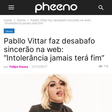
Home
Gente
Pabllo Vittar faz desabafo sincerão na web:
“Intolerância jamais terá fim”
Gente
Pabllo Vittar faz desabafo
sincerão na web:
“Intolerância jamais terá fim”
118
por
Felipe Sousa
-
27/12/2017